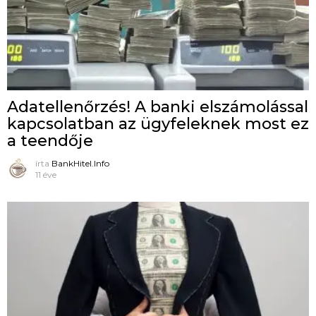
Adatellenőrzés! A banki elszámolással
kapcsolatban az ügyfeleknek most ez
a teendője
írta
BankHitel.Info
11 éve