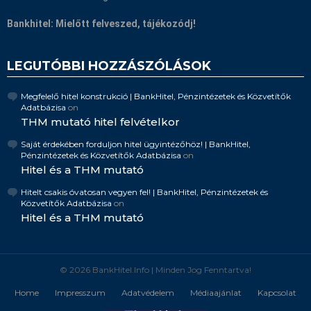
Bankhitel: Mielőtt felveszed, tájékozódj!
LEGUTÓBBI HOZZÁSZÓLÁSOK
Megfelelő hitel konstrukció | BankHitel, Pénzintézetek és Közvetítők
Adatbázisa
on
THM mutató hitel felvételkor
Saját érdekében forduljon hitel ügyintézőhöz! | BankHitel,
Pénzintézetek és Közvetítők Adatbázisa
on
Hitel és a THM mutató
Hitelt csakis óvatosan vegyen fel! | BankHitel, Pénzintézetek és
Közvetítők Adatbázisa
on
Hitel és a THM mutató
© 2026 BankHitel.Info | Minden Jog Fenntartva!
Home
Impresszum
Adatvédelem
Médiaajánlat
Kapcsolat