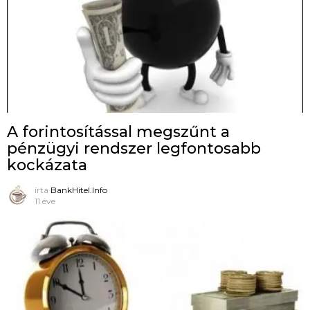
A forintosítással megszűnt a
pénzügyi rendszer legfontosabb
kockázata
írta
BankHitel.Info
11 éve