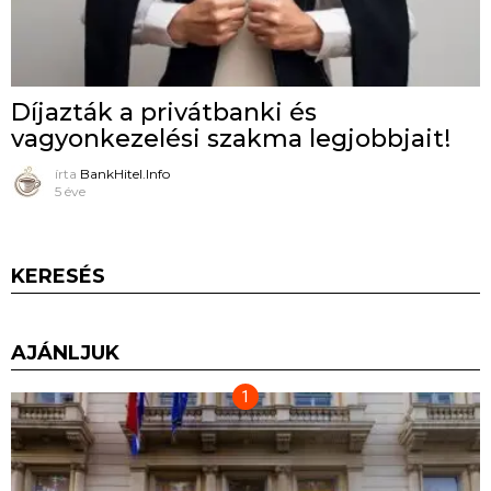
Díjazták a privátbanki és
vagyonkezelési szakma legjobbjait!
írta
BankHitel.Info
5 éve
KERESÉS
AJÁNLJUK