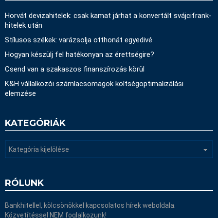
Horvát devizahitelek: csak kamat járhat a konvertált svájcifrank-
hitelek után
Stílusos székek: varázsolja otthonát egyedivé
Hogyan készülj fel hatékonyan az érettségire?
Csend van a szakaszos finanszírozás körül
K&H vállalkozói számlacsomagok költségoptimalizálási
elemzése
KATEGÓRIÁK
Kategóriák
RÓLUNK
Bankhitellel, kölcsönökkel kapcsolatos hírek weboldala.
Közvetítéssel NEM foglalkozunk!