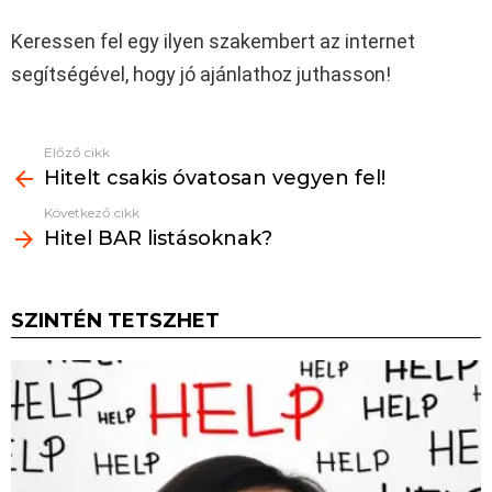
Keressen fel egy ilyen szakembert az internet
segítségével, hogy jó ajánlathoz juthasson!
Előző cikk
See
Hitelt csakis óvatosan vegyen fel!
more
Következő cikk
Hitel BAR listásoknak?
SZINTÉN TETSZHET