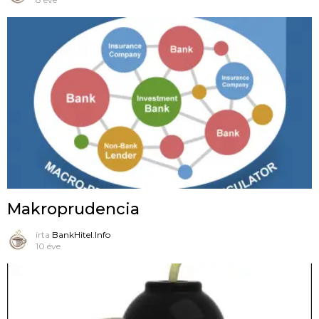
Makroprudencia
írta
BankHitel.Info
10 éve