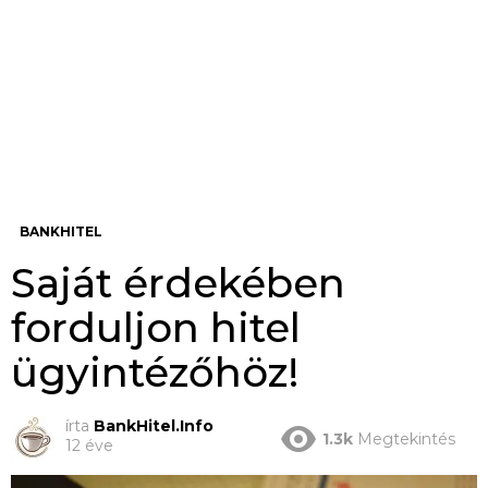
BANKHITEL
Saját érdekében
forduljon hitel
ügyintézőhöz!
írta
BankHitel.Info
1.3k
Megtekintés
12 éve