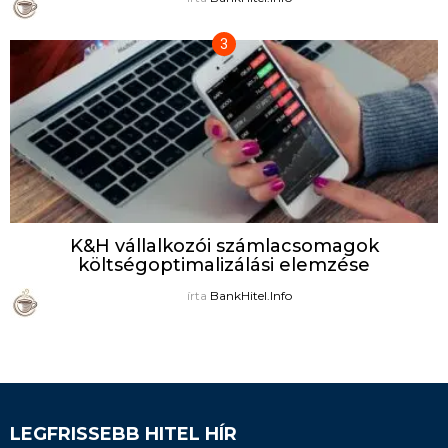
K&H vállalkozói számlacsomagok
költségoptimalizálási elemzése
írta
BankHitel.Info
LEGFRISSEBB HITEL HÍR