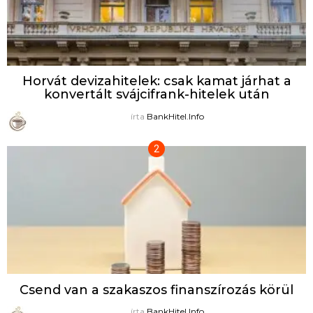
Horvát devizahitelek: csak kamat járhat a
konvertált svájcifrank-hitelek után
írta
BankHitel.Info
Csend van a szakaszos finanszírozás körül
írta
BankHitel.Info