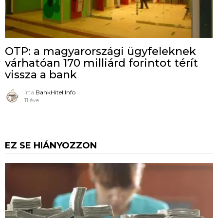
OTP: a magyarországi ügyfeleknek
várhatóan 170 milliárd forintot térít
vissza a bank
írta
BankHitel.Info
11 éve
EZ SE HIÁNYOZZON