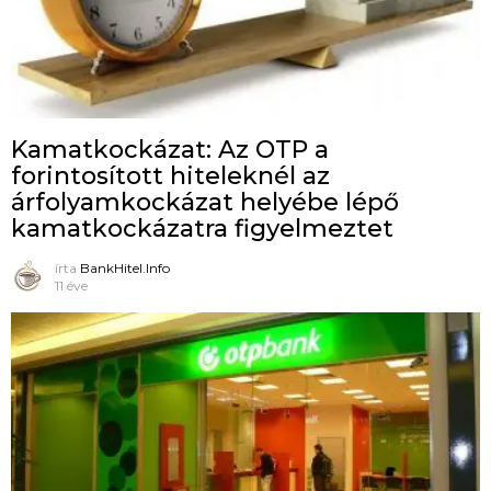
Kamatkockázat: Az OTP a
forintosított hiteleknél az
árfolyamkockázat helyébe lépő
kamatkockázatra figyelmeztet
írta
BankHitel.Info
11 éve