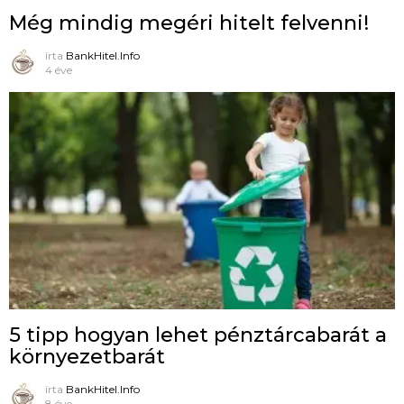
Még mindig megéri hitelt felvenni!
írta
BankHitel.Info
4 éve
5 tipp hogyan lehet pénztárcabarát a
környezetbarát
írta
BankHitel.Info
8 éve