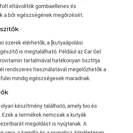
yfolt eltávolítók gombaellenes és
ik a bőr egészségének megőrzését.
szítők
si szerek elérhetők, a [kutyaápolási
gészítő is megtalálható. Például az Ear Gel
 provitamin tartalmával hatékonyan tisztítja
ó gél rendszeres használatával megelőzhetők a
d fülei mindig egészségesek maradnak.
vők
lyan készítmény található, amely bio és
. Ezek a termékek nemcsak a kutyák
zetbarát megoldást is nyújtanak. A
 vera, a kamilla és a propolisz, kíméletesen,