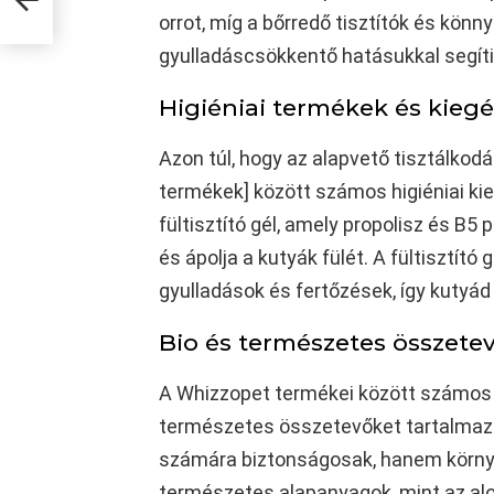
orrot, míg a bőrredő tisztítók és könn
gyulladáscsökkentő hatásukkal segít
Higiéniai termékek és kiegé
Azon túl, hogy az alapvető tisztálkodá
termékek] között számos higiéniai kie
fültisztító gél, amely propolisz és B5
és ápolja a kutyák fülét. A fültisztít
gyulladások és fertőzések, így kutyá
Bio és természetes összete
A Whizzopet termékei között számos o
természetes összetevőket tartalmaz
számára biztonságosak, hanem környe
természetes alapanyagok, mint az aloe