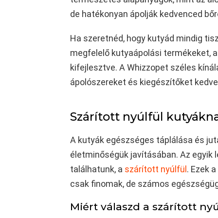
de hatékonyan ápolják kedvenced bőré
Ha szeretnéd, hogy kutyád mindig tisz
megfelelő kutyaápolási termékeket, am
kifejlesztve. A Whizzopet széles kíná
ápolószereket és kiegészítőket kedv
Szárított nyúlfül kutyákn
A kutyák egészséges táplálása és jut
életminőségük javításában. Az egyik l
találhatunk, a
szárított nyúlfül
. Ezek 
csak finomak, de számos egészségügyi
Miért válaszd a szárított nyú