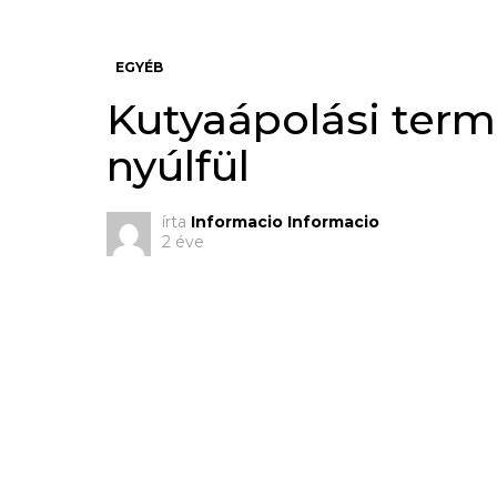
EGYÉB
Kutyaápolási term
nyúlfül
írta
Informacio Informacio
2 éve