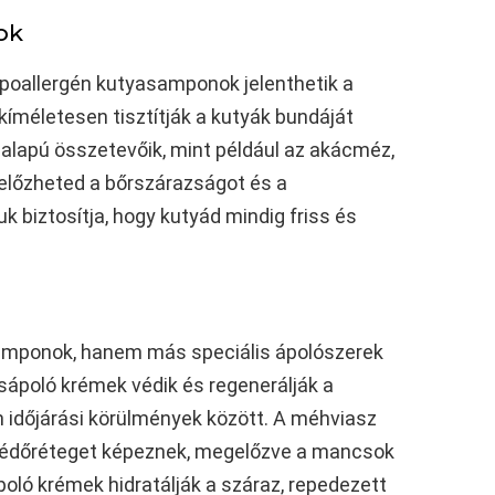
ok
poallergén kutyasamponok jelenthetik a
íméletesen tisztítják a kutyák bundáját
yi alapú összetevőik, mint például az akácméz,
egelőzheted a bőrszárazságot és a
 biztosítja, hogy kutyád mindig friss és
amponok, hanem más speciális ápolószerek
sápoló krémek védik és regenerálják a
 időjárási körülmények között. A méhviasz
 védőréteget képeznek, megelőzve a mancsok
oló krémek hidratálják a száraz, repedezett