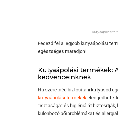
Kutyaápolási term
Fedezd fel a legjobb kutyaápolási te
egészséges maradjon!
Kutyaápolási termékek: A
kedvenceinknek
Ha szeretnéd biztosítani kutyusod egé
kutyaápolási termékek
elengedhetetl
tisztaságát és higiéniáját biztosítjá
különböző bőrproblémákat és allergiák