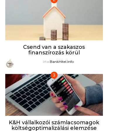
Csend van a szakaszos
finanszírozás körül
írta
BankHitel.Info
K&H vállalkozói számlacsomagok
költségoptimalizálási elemzése