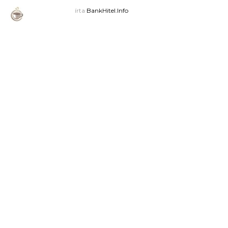
írta
BankHitel.Info