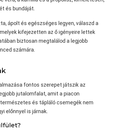
t és bundáját.
ta, ápolt és egészséges legyen, válaszd a
elyek kifejezetten az ő igényeire lettek
latában biztosan megtalálod a legjobb
enced számára.
ak
almazása fontos szerepet játszik az
egjobb jutalomfalat, amit a piacon
a természetes és tápláló csemegék nem
 előnnyel is járnak.
lfület?