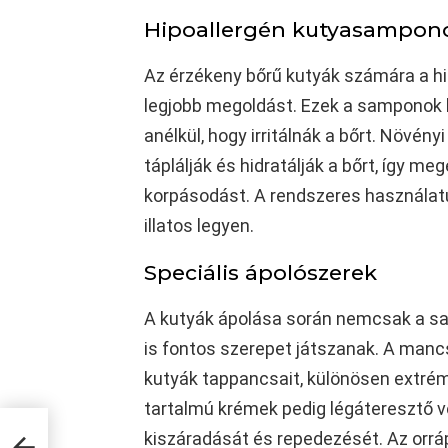
Hipoallergén kutyasampon
Az érzékeny bőrű kutyák számára a hi
legjobb megoldást. Ezek a samponok k
anélkül, hogy irritálnák a bőrt. Növén
táplálják és hidratálják a bőrt, így m
korpásodást. A rendszeres használatuk
illatos legyen.
Speciális ápolószerek
A kutyák ápolása során nemcsak a s
is fontos szerepet játszanak. A manc
kutyák tappancsait, különösen extrém
tartalmú krémek pedig légáteresztő
kiszáradását és repedezését. Az orráp
ű