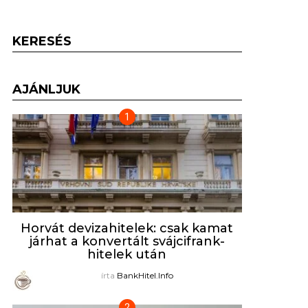
KERESÉS
AJÁNLJUK
Horvát devizahitelek: csak kamat
járhat a konvertált svájcifrank-
hitelek után
írta
BankHitel.Info