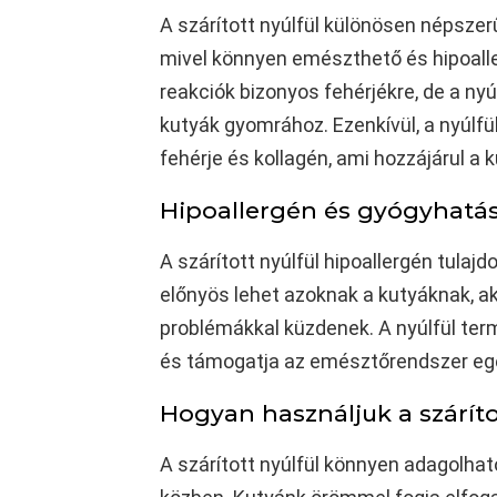
A szárított nyúlfül különösen népszer
mivel könnyen emészthető és hipoalle
reakciók bizonyos fehérjékre, de a n
kutyák gyomrához. Ezenkívül, a nyúlf
fehérje és kollagén, ami hozzájárul a
Hipoallergén és gyógyhatá
A szárított nyúlfül hipoallergén tulaj
előnyös lehet azoknak a kutyáknak, a
problémákkal küzdenek. A nyúlfül ter
és támogatja az emésztőrendszer eg
Hogyan használjuk a száríto
A szárított nyúlfül könnyen adagolhat