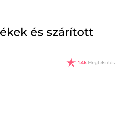
ékek és szárított
1.4k
Megtekintés