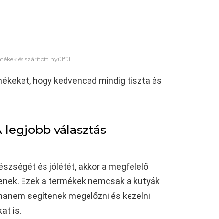
ékek és szárított nyúlfül
rmékeket, hogy kedvenced mindig tiszta és
 legjobb választás
szségét és jólétét, akkor a megfelelő
enek. Ezek a termékek nemcsak a kutyák
k, hanem segítenek megelőzni és kezelni
at is.