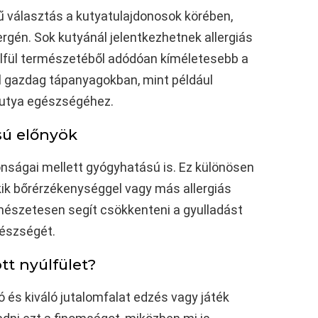
ű választás a kutyatulajdonosok körében,
rgén. Sok kutyánál jelentkezhetnek allergiás
yúlfül természetéből adódóan kíméletesebb a
ül gazdag tápanyagokban, mint például
 kutya egészségéhez.
sú előnyök
donságai mellett gyógyhatású is. Ez különösen
kik bőrérzékenységgel vagy más allergiás
mészetesen segít csökkenteni a gyulladást
észségét.
tt nyúlfület?
ó és kiváló jutalomfalat edzés vagy játék