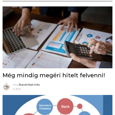
Még mindig megéri hitelt felvenni!
írta
BankHitel.Info
4 éve