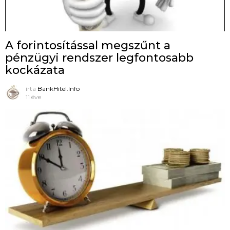
A forintosítással megszűnt a
pénzügyi rendszer legfontosabb
kockázata
írta
BankHitel.Info
11 éve