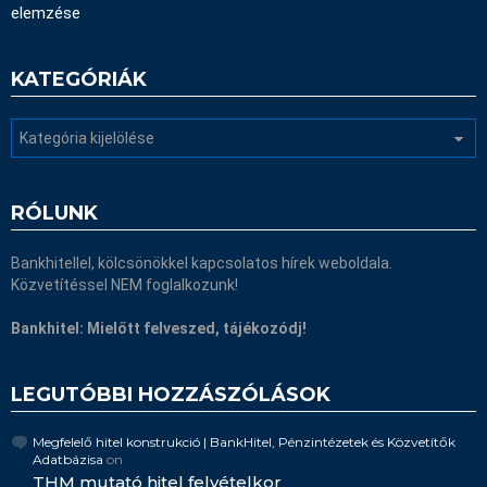
elemzése
KATEGÓRIÁK
Kategóriák
RÓLUNK
Bankhitellel, kölcsönökkel kapcsolatos hírek weboldala.
Közvetítéssel NEM foglalkozunk!
Bankhitel: Mielőtt felveszed, tájékozódj!
LEGUTÓBBI HOZZÁSZÓLÁSOK
Megfelelő hitel konstrukció | BankHitel, Pénzintézetek és Közvetítők
Adatbázisa
on
THM mutató hitel felvételkor