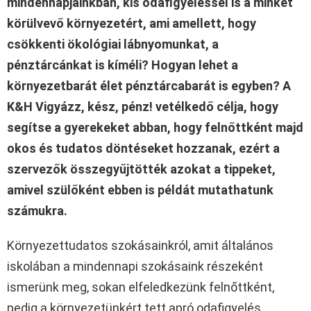
mindennapjainkban, kis odafigyeléssel is a minket
körülvevő környezetért, ami amellett, hogy
csökkenti ökológiai lábnyomunkat, a
pénztárcánkat is kíméli? Hogyan lehet a
környezetbarát élet pénztárcabarát is egyben? A
K&H Vigyázz, kész, pénz! vetélkedő célja, hogy
segítse a gyerekeket abban, hogy felnőttként majd
okos és tudatos döntéseket hozzanak, ezért a
szervezők összegyűjtötték azokat a tippeket,
amivel szülőként ebben is példát mutathatunk
számukra.
Környezettudatos szokásainkról, amit általános
iskolában a mindennapi szokásaink részeként
ismerünk meg, sokan elfeledkezünk felnőttként,
pedig a környezetünkért tett apró odafigyelés