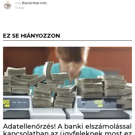
írta
BankHitel.Info
11 éve
EZ SE HIÁNYOZZON
Adatellenőrzés! A banki elszámolással
kapcsolatban az ügyfeleknek most ez