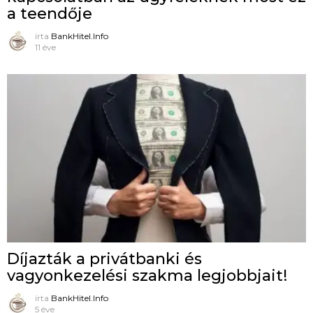
a teendője
írta
BankHitel.Info
11 éve
Díjazták a privátbanki és
vagyonkezelési szakma legjobbjait!
írta
BankHitel.Info
5 éve