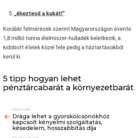
„éheztesd a kukát!”
Korábbi felmérések szerint Magyarországon évente
1,8 millió tonna élelmiszer-hulladék keletkezik, a
kidobott ételek közel fele pedig a háztartásokból
kerül ki.
5 tipp hogyan lehet
pénztárcabarát a környezetbarát
Előző cikk
See
Drága lehet a gyorskölcsönökhöz
more
kapcsolt kényelmi szolgáltatás,
késedelem, hosszabbítás díja
Következő cikk