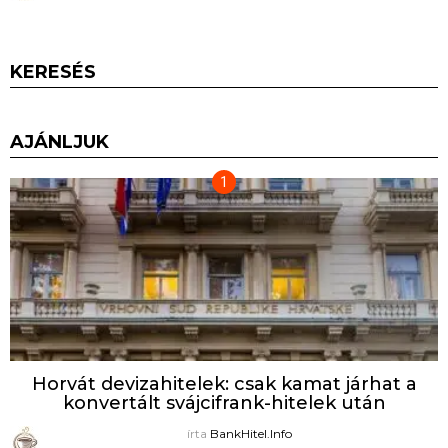
KERESÉS
AJÁNLJUK
Horvát devizahitelek: csak kamat járhat a
konvertált svájcifrank-hitelek után
írta
BankHitel.Info