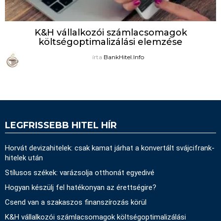
K&H vállalkozói számlacsomagok
költségoptimalizálási elemzése
írta
BankHitel.Info
LEGFRISSEBB HITEL HÍR
Horvát devizahitelek: csak kamat járhat a konvertált svájcifrank-
hitelek után
Stílusos székek: varázsolja otthonát egyedivé
Hogyan készülj fel hatékonyan az érettségire?
Csend van a szakaszos finanszírozás körül
K&H vállalkozói számlacsomagok költségoptimalizálási