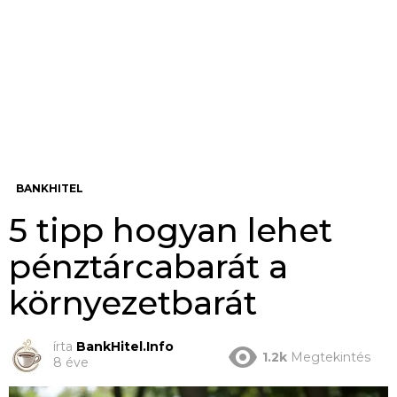
BANKHITEL
5 tipp hogyan lehet
pénztárcabarát a
környezetbarát
írta
BankHitel.Info
1.2k
Megtekintés
8 éve