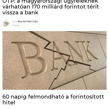
OTP: a magyarországi ügyfeleknek
várhatóan 170 milliárd forintot térít
vissza a bank
írta
BankHitel.Info
11 éve
60 napig felmondható a forintosított
hitel