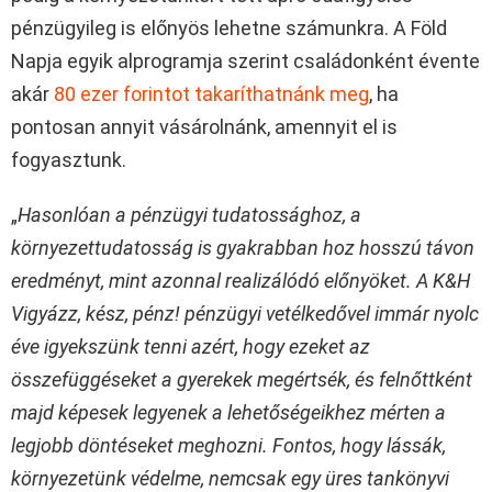
pénzügyileg is előnyös lehetne számunkra. A Föld
Napja egyik alprogramja szerint családonként évente
akár
80 ezer forintot takaríthatnánk meg
, ha
pontosan annyit vásárolnánk, amennyit el is
fogyasztunk.
„
Hasonlóan a pénzügyi tudatossághoz, a
környezettudatosság is gyakrabban hoz hosszú távon
eredményt, mint azonnal realizálódó előnyöket. A K&H
Vigyázz, kész, pénz! pénzügyi vetélkedővel immár nyolc
éve igyekszünk tenni azért, hogy ezeket az
összefüggéseket a gyerekek megértsék, és felnőttként
majd képesek legyenek a lehetőségeikhez mérten a
legjobb döntéseket meghozni. Fontos, hogy lássák,
környezetünk védelme, nemcsak egy üres tankönyvi