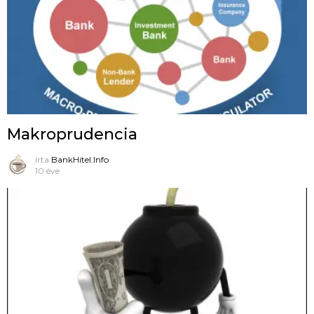
Makroprudencia
írta
BankHitel.Info
10 éve