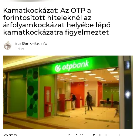
Kamatkockázat: Az OTP a
forintosított hiteleknél az
árfolyamkockázat helyébe lépő
kamatkockázatra figyelmeztet
írta
BankHitel.Info
11 éve