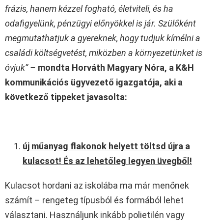
frázis, hanem kézzel fogható, életviteli, és ha
odafigyelünk, pénzügyi előnyökkel is jár. Szülőként
megmutathatjuk a gyereknek, hogy tudjuk kímélni a
családi költségvetést, miközben a környezetünket is
óvjuk” –
mondta Horváth Magyary Nóra, a K&H
kommunikációs ügyvezető igazgatója, aki a
következő tippeket javasolta:
új műanyag flakonok helyett töltsd újra a
kulacsot! És az lehetőleg legyen üvegből!
Kulacsot hordani az iskolába ma már menőnek
számít – rengeteg típusból és formából lehet
választani. Használjunk inkább polietilén vagy