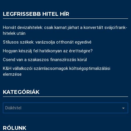
LEGFRISSEBB HITEL HÍR
Horvát devizahitelek: csak kamat járhat a konvertált svájcifrank-
hitelek után
Stílusos székek: varázsolja otthonát egyedivé
Hogyan készülj fel hatékonyan az érettségire?
Csend van a szakaszos finanszírozás körül
K&H vállalkozói számlacsomagok költségoptimalizálási
elemzése
KATEGÓRIÁK
Kategóriák
RÓLUNK