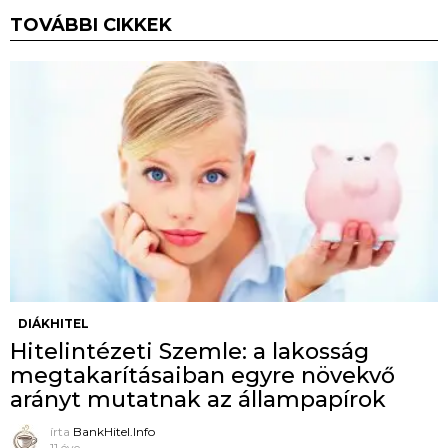
TOVÁBBI CIKKEK
DIÁKHITEL
Hitelintézeti Szemle: a lakosság
megtakarításaiban egyre növekvő
arányt mutatnak az állampapírok
írta
BankHitel.Info
11 éve