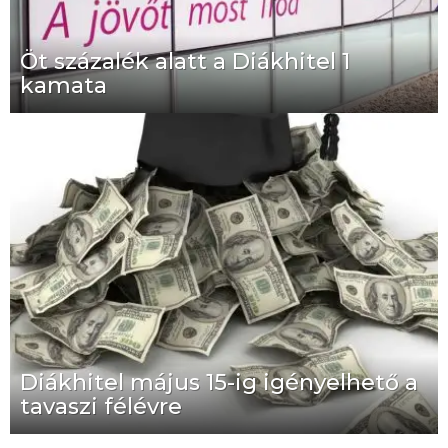
Öt százalék alatt a Diákhitel 1
kamata
Diákhitel május 15-ig igényelhető a
tavaszi félévre