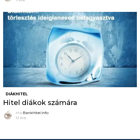
DIÁKHITEL
Hitel diákok számára
írta
BankHitel.Info
12 éve