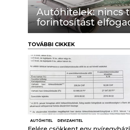
Autóhitelek: nincs 
forintosítást elfo
TOVÁBBI CIKKEK
AUTÓHITEL
DEVIZAHITEL
Felére csökkent egy nyíregyházi