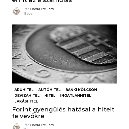
írta
BankHitel.Info
11 éve
ÁRUHITEL
AUTÓHITEL
BANKI KÖLCSÖN
DEVIZAHITEL
HITEL
INGATLANHITEL
LAKÁSHITEL
Forint gyengülés hatásai a hitelt
felvevőkre
írta
BankHitel.Info