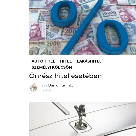
AUTÓHITEL
HITEL
LAKÁSHITEL
SZEMÉLYI KÖLCSÖN
Önrész hitel esetében
írta
BankHitel.Info
12 éve