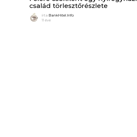
család törlesztőrészlete
írta
BankHitel.Info
11 éve