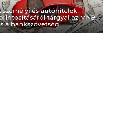
 személyi és autóhitelek
orintosításáról tárgyal az MNB
s a bankszövetség