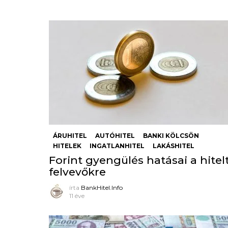
ÁRUHITEL
AUTÓHITEL
BANKI KÖLCSÖN
HITELEK
INGATLANHITEL
LAKÁSHITEL
Forint gyengülés hatásai a hitel
felvevőkre
írta
BankHitel.Info
11 éve