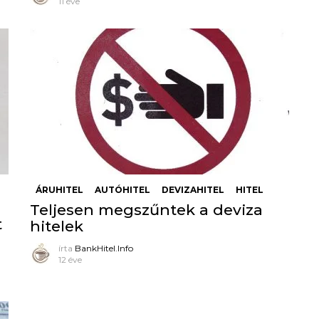
11 éve
ÁRUHITEL
AUTÓHITEL
DEVIZAHITEL
HITEL
Teljesen megszűntek a deviza
t
hitelek
írta
BankHitel.Info
12 éve