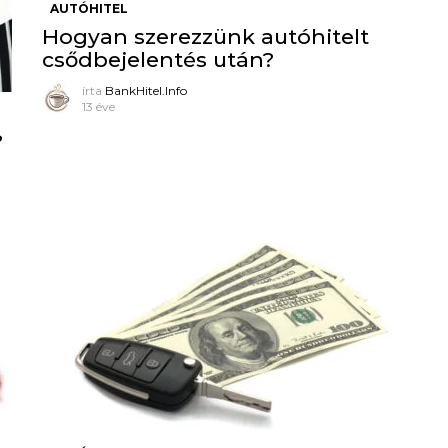
AUTÓHITEL
Hogyan szerezzünk autóhitelt
csődbejelentés után?
írta
BankHitel.Info
13 éve
?