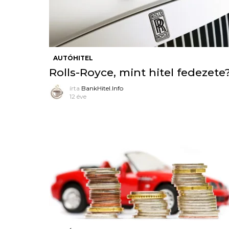
AUTÓHITEL
Rolls-Royce, mint hitel fedezete
írta
BankHitel.Info
12 éve