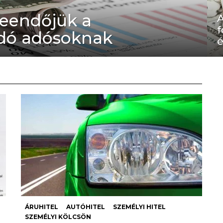
teendőjük a
A
f
gadó adósoknak
é
ÁRUHITEL
AUTÓHITEL
SZEMÉLYI HITEL
SZEMÉLYI KÖLCSÖN