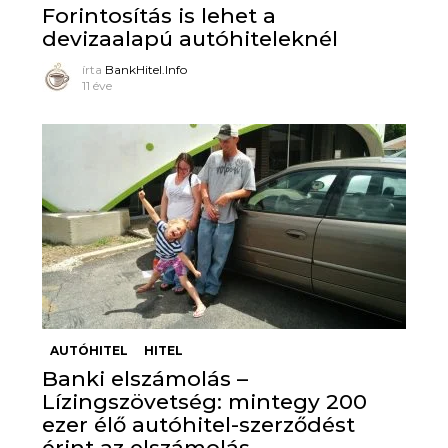
Forintosítás is lehet a
devizaalapú autóhiteleknél
írta
BankHitel.Info
11 éve
AUTÓHITEL
HITEL
Banki elszámolás –
Lízingszövetség: mintegy 200
ezer élő autóhitel-szerződést
érint az elszámolás