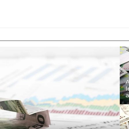
A
l
a