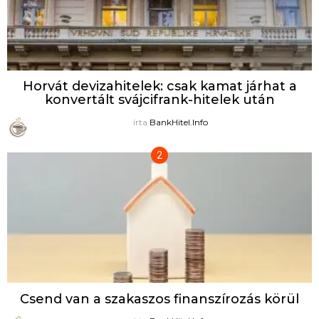
Horvát devizahitelek: csak kamat járhat a
konvertált svájcifrank-hitelek után
írta
BankHitel.Info
Csend van a szakaszos finanszírozás körül