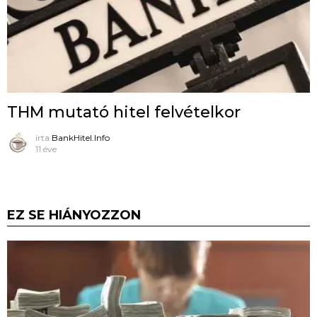
THM mutató hitel felvételkor
írta
BankHitel.Info
11 éve
EZ SE HIÁNYOZZON