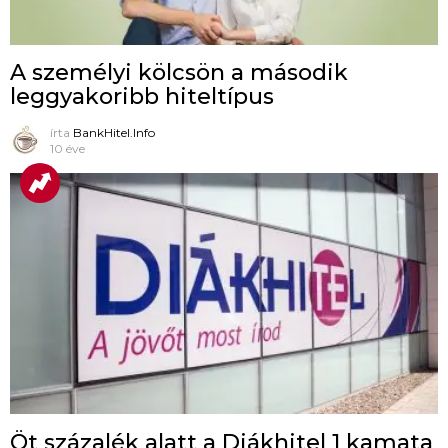
A személyi kölcsön a második
leggyakoribb hiteltípus
írta
BankHitel.Info
10 éve
Öt százalék alatt a Diákhitel 1 kamata