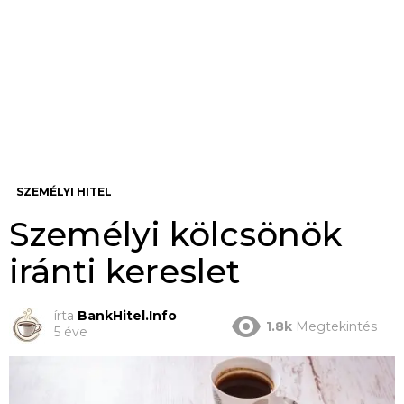
SZEMÉLYI HITEL
Személyi kölcsönök
iránti kereslet
írta
BankHitel.Info
1.8k
Megtekintés
5 éve