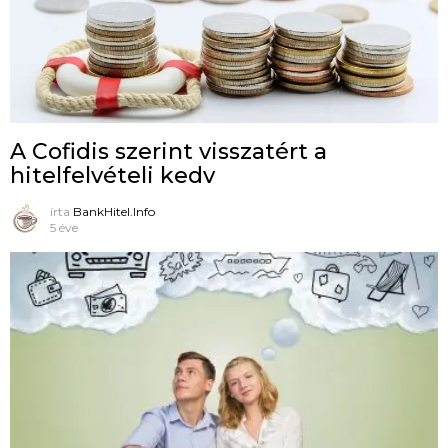
A Cofidis szerint visszatért a
hitelfelvételi kedv
írta
BankHitel.Info
5 éve