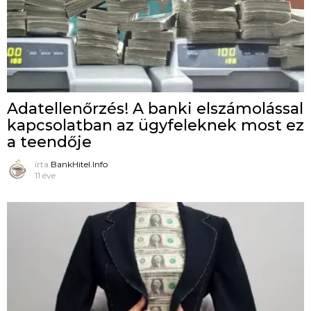
Adatellenőrzés! A banki elszámolással
kapcsolatban az ügyfeleknek most ez
a teendője
írta
BankHitel.Info
11 éve