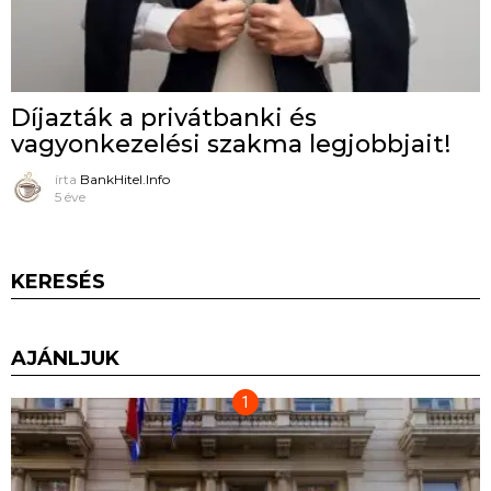
Díjazták a privátbanki és
vagyonkezelési szakma legjobbjait!
írta
BankHitel.Info
5 éve
KERESÉS
AJÁNLJUK