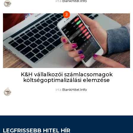
írta
BankHitel.Info
K&H vállalkozói számlacsomagok
költségoptimalizálási elemzése
írta
BankHitel.Info
LEGFRISSEBB HITEL HÍR