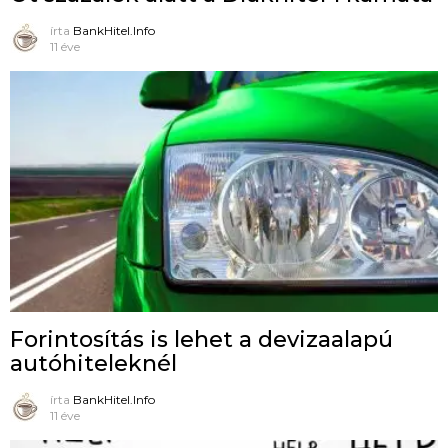
írta
BankHitel.Info
11 éve
Forintosítás is lehet a devizaalapú
autóhiteleknél
írta
BankHitel.Info
11 éve