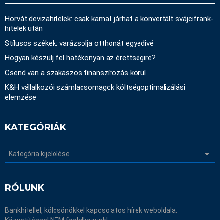
Horvát devizahitelek: csak kamat járhat a konvertált svájcifrank-
hitelek után
Stílusos székek: varázsolja otthonát egyedivé
Hogyan készülj fel hatékonyan az érettségire?
Csend van a szakaszos finanszírozás körül
K&H vállalkozói számlacsomagok költségoptimalizálási
elemzése
KATEGÓRIÁK
Kategóriák
RÓLUNK
Bankhitellel, kölcsönökkel kapcsolatos hírek weboldala.
Közvetítéssel NEM foglalkozunk!