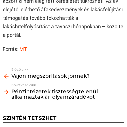
között ki nem elégített keresletet tükrözheti. Az év
elejétől elérhető áfakedvezmények és lakásfelújítási
támogatás tovább fokozhatták a
lakáshitelfolyósítást a tavaszi hónapokban – közölte
a portál.
Forrás:
MTI
Előző cikk
See
Vajon megszorítások jönnek?
more
Következő cikk
Pénzintézetek tisztességtelenül
alkalmaztak árfolyamzáradékot
SZINTÉN TETSZHET