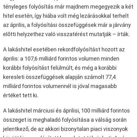
tényleges folyósítás már majdnem megegyezik a két
hitel esetén, így hiába volt még lezárásokkal terhelt
az április, a folyósítási összefüggések már a járvány
előtti helyzethez való visszatérést mutatják – írták.
A lakáshitel esetében rekordfolyósítást hozott az
április: a 107,6 milliárd forintos volumen minden
korábbi folyósítást felülmúlt, és még a korábbi
keresleti összefüggések alapján számolt 77,4
milliárd forintos volumennél is jóval magasabb
értéket tett ki.
A lakáshitel márciusi és áprilisi, 100 milliárd forintos
összeget is meghaladó folyósítása a válság során
jelentkező, de az akkori bizonytalan piaci viszonyok