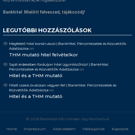
Bankhitel: Mielőtt felveszed, tájékozódj!
LEGUTÓBBI HOZZÁSZÓLÁSOK
Megfelelő hitel konstrukció | BankHitel, Pénzintézetek és Közvetítők
Adatbázisa
on
THM mutató hitel felvételkor
Saját érdekében forduljon hitel ügyintézőhöz! | BankHitel,
Pénzintézetek és Közvetítők Adatbázisa
on
Hitel és a THM mutató
Hitelt csakis óvatosan vegyen fel! | BankHitel, Pénzintézetek és
Közvetítők Adatbázisa
on
Hitel és a THM mutató
© 2026 BankHitel.Info | Minden Jog Fenntartva!
Home
Impresszum
Adatvédelem
Médiaajánlat
Kapcsolat