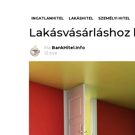
INGATLANHITEL
LAKÁSHITEL
SZEMÉLYI HITEL
Lakásvásárláshoz h
írta
BankHitel.Info
12 éve