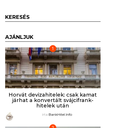
KERESÉS
AJÁNLJUK
Horvát devizahitelek: csak kamat
járhat a konvertált svájcifrank-
hitelek után
írta
BankHitel.Info