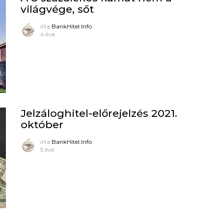
világvége, sőt
írta
BankHitel.Info
4 éve
Jelzáloghitel-előrejelzés 2021.
október
írta
BankHitel.Info
5 éve