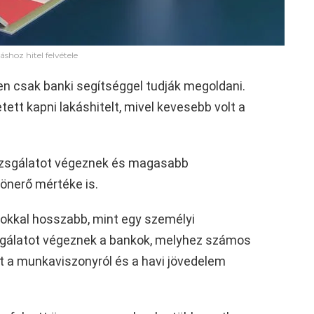
shoz hitel felvétele
n csak banki segítséggel tudják megoldani.
ett kapni lakáshitelt, mivel kevesebb volt a
vizsgálatot végeznek és magasabb
önerő mértéke is.
okkal hosszabb, mint egy személyi
sgálatot végeznek a bankok, melyhez számos
ött a munkaviszonyról és a havi jövedelem