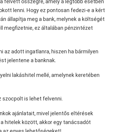
a felvett összegre, amely a legtöbb esetben
okott lenni. Hogy ez pontosan fedezi-e a kért
án állapítja meg a bank, melynek a költségét
ll megfizetnie, ez általában pénzintézet
ni az adott ingatlanra, hiszen ha bármilyen
ést jelentene a banknak.
yelni lakáshitel mellé, amelynek keretében
szocpolt is lehet felvenni.
kok ajánlatait, mivel jelentős eltérések
a hitelek között, akkor egy tanácsadót
ja az egyes lehetőségeket!