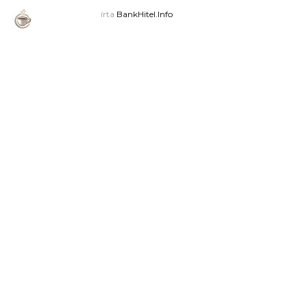
írta
BankHitel.Info