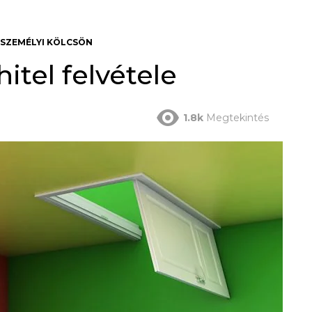
SZEMÉLYI KÖLCSÖN
itel felvétele
1.8k
Megtekintés