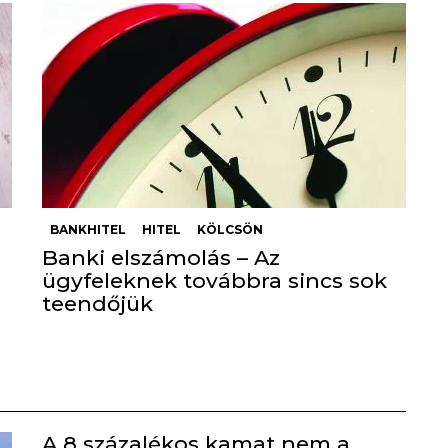
BANKHITEL
HITEL
KÖLCSÖN
Banki elszámolás – Az
ügyfeleknek továbbra sincs sok
teendőjük
A 8 százalékos kamat nem a