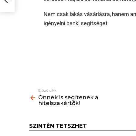
Nem csak lakás vásárlásra, hanem ann
igényelni banki segítséget
Előző cikk
See
Önnek is segítenek a
more
hitelszakértők!
SZINTÉN TETSZHET