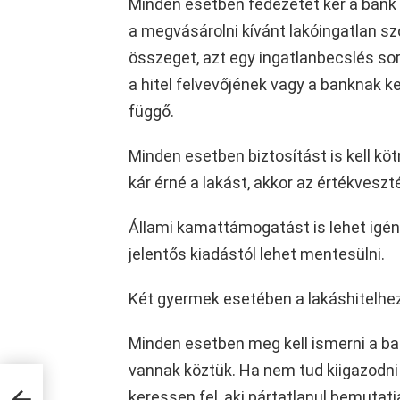
Minden esetben fedezetet kér a bank 
a megvásárolni kívánt lakóingatlan sz
összeget, azt egy ingatlanbecslés sor
a hitel felvevőjének vagy a banknak ke
függő.
Minden esetben biztosítást is kell köt
kár érné a lakást, akkor az értékveszt
Állami kamattámogatást is lehet igén
jelentős kiadástól lehet mentesülni.
Két gyermek esetében a lakáshitelhez 
Minden esetben meg kell ismerni a ban
vannak köztük. Ha nem tud kiigazodni 
keressen fel, aki pártatlanul bemutat
tők!