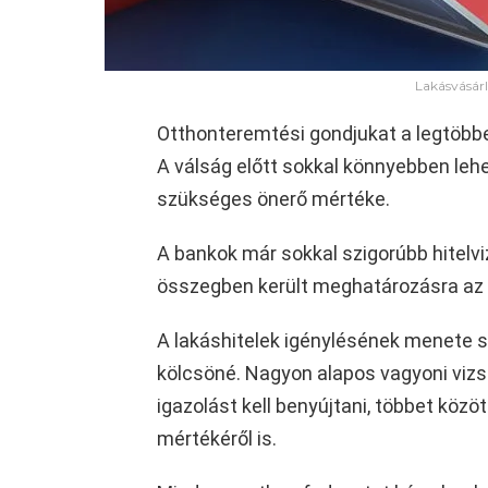
Lakásvásárlá
Otthonteremtési gondjukat a legtöbbe
A válság előtt sokkal könnyebben lehet
szükséges önerő mértéke.
A bankok már sokkal szigorúbb hitel
összegben került meghatározásra az 
A lakáshitelek igénylésének menete s
kölcsöné. Nagyon alapos vagyoni viz
igazolást kell benyújtani, többet köz
mértékéről is.