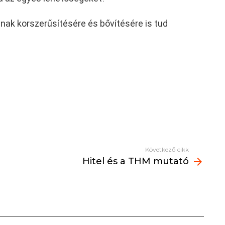
ak korszerűsítésére és bővítésére is tud
Következő cikk
Hitel és a THM mutató