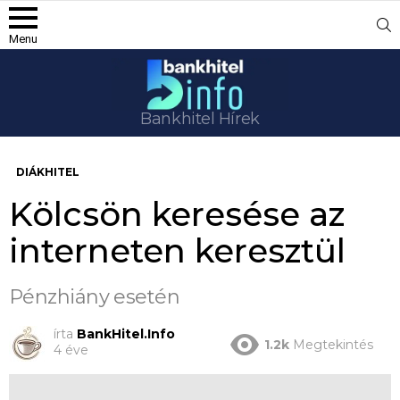
S
Menu
Bankhitel Hírek
DIÁKHITEL
Kölcsön keresése az
interneten keresztül
Pénzhiány esetén
írta
BankHitel.Info
1.2k
Megtekintés
4 éve