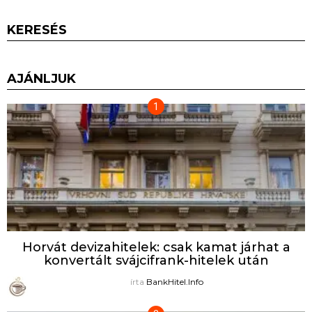
KERESÉS
AJÁNLJUK
Horvát devizahitelek: csak kamat járhat a
konvertált svájcifrank-hitelek után
írta
BankHitel.Info