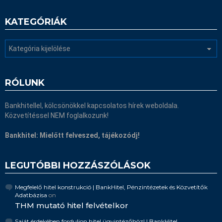
KATEGÓRIÁK
Kategóriák
RÓLUNK
Bankhitellel, kölcsönökkel kapcsolatos hírek weboldala.
Közvetítéssel NEM foglalkozunk!
Bankhitel: Mielőtt felveszed, tájékozódj!
LEGUTÓBBI HOZZÁSZÓLÁSOK
Megfelelő hitel konstrukció | BankHitel, Pénzintézetek és Közvetítők
Adatbázisa
on
THM mutató hitel felvételkor
Saját érdekében forduljon hitel ügyintézőhöz! | BankHitel,