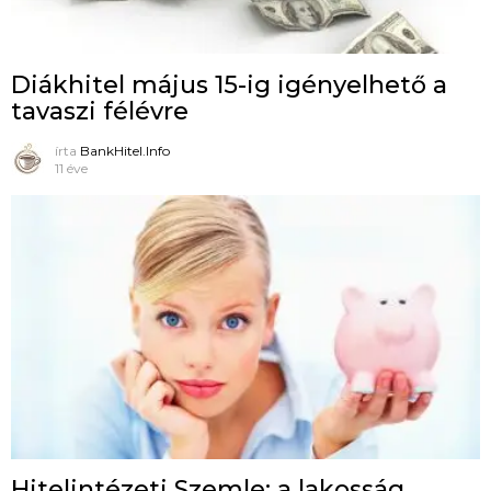
Diákhitel május 15-ig igényelhető a
tavaszi félévre
írta
BankHitel.Info
11 éve
Hitelintézeti Szemle: a lakosság