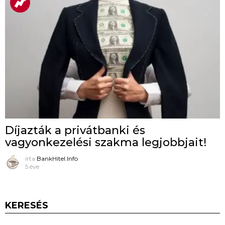
Díjazták a privátbanki és
vagyonkezelési szakma legjobbjait!
írta
BankHitel.Info
5 éve
KERESÉS