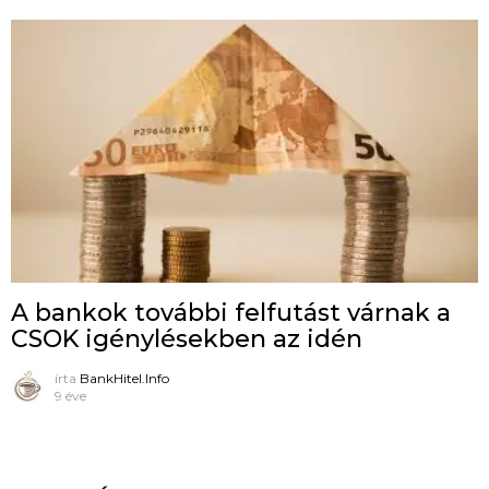
A bankok további felfutást várnak a
CSOK igénylésekben az idén
írta
BankHitel.Info
9 éve