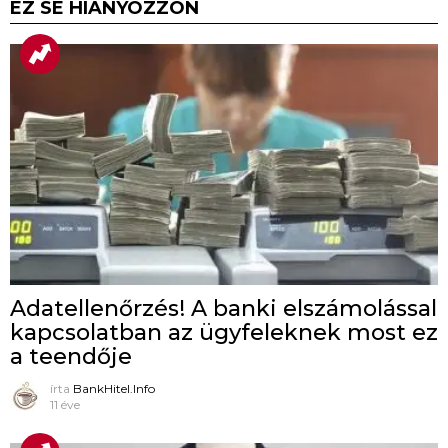
EZ SE HIÁNYOZZON
Adatellenőrzés! A banki elszámolással
kapcsolatban az ügyfeleknek most ez
a teendője
írta
BankHitel.Info
11 éve