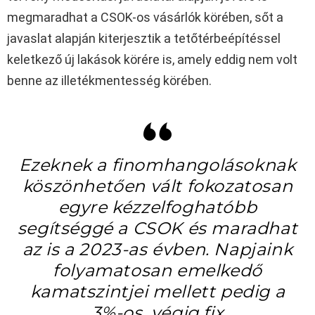
megmaradhat a CSOK-os vásárlók körében, sőt a
javaslat alapján kiterjesztik a tetőtérbeépítéssel
keletkező új lakások körére is, amely eddig nem volt
benne az illetékmentesség körében.
Ezeknek a finomhangolásoknak
köszönhetően vált fokozatosan
egyre kézzelfoghatóbb
segítséggé a CSOK és maradhat
az is a 2023-as évben. Napjaink
folyamatosan emelkedő
kamatszintjei mellett pedig a
3%-os, végig fix