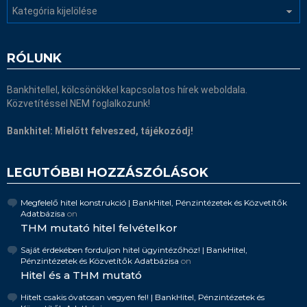
Kategóriák
RÓLUNK
Bankhitellel, kölcsönökkel kapcsolatos hírek weboldala.
Közvetítéssel NEM foglalkozunk!
Bankhitel: Mielőtt felveszed, tájékozódj!
LEGUTÓBBI HOZZÁSZÓLÁSOK
Megfelelő hitel konstrukció | BankHitel, Pénzintézetek és Közvetítők
Adatbázisa
on
THM mutató hitel felvételkor
Saját érdekében forduljon hitel ügyintézőhöz! | BankHitel,
Pénzintézetek és Közvetítők Adatbázisa
on
Hitel és a THM mutató
Hitelt csakis óvatosan vegyen fel! | BankHitel, Pénzintézetek és