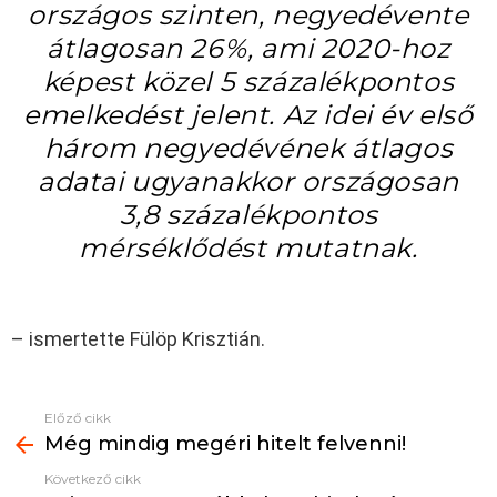
országos szinten, negyedévente
átlagosan 26%, ami 2020-hoz
képest közel 5 százalékpontos
emelkedést jelent. Az idei év első
három negyedévének átlagos
adatai ugyanakkor országosan
3,8 százalékpontos
mérséklődést mutatnak.
– ismertette Fülöp Krisztián.
Előző cikk
See
Még mindig megéri hitelt felvenni!
more
Következő cikk