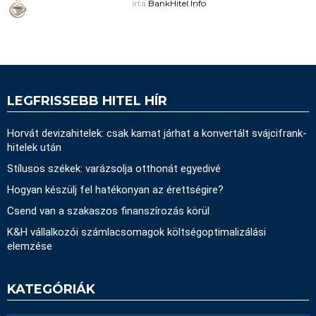
írta
BankHitel.Info
LEGFRISSEBB HITEL HÍR
Horvát devizahitelek: csak kamat járhat a konvertált svájcifrank-
hitelek után
Stílusos székek: varázsolja otthonát egyedivé
Hogyan készülj fel hatékonyan az érettségire?
Csend van a szakaszos finanszírozás körül
K&H vállalkozói számlacsomagok költségoptimalizálási
elemzése
KATEGÓRIÁK