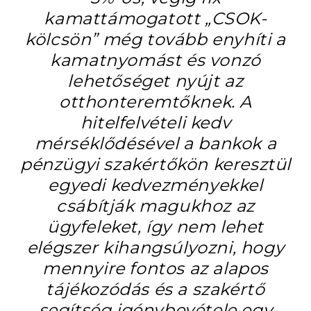
kamattámogatott „CSOK-
kölcsön” még tovább enyhíti a
kamatnyomást és vonzó
lehetőséget nyújt az
otthonteremtőknek. A
hitelfelvételi kedv
mérséklődésével a bankok a
pénzügyi szakértőkön keresztül
egyedi kedvezményekkel
csábítják magukhoz az
ügyfeleket, így nem lehet
elégszer kihangsúlyozni, hogy
mennyire fontos az alapos
tájékozódás és a szakértő
segítség igénybevétele egy