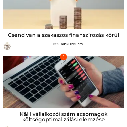
Csend van a szakaszos finanszírozás körül
írta
BankHitel.Info
K&H vállalkozói számlacsomagok
költségoptimalizálási elemzése