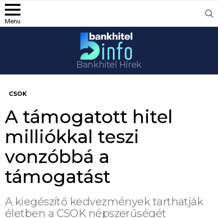
S
Menu
Bankhitel Hírek
CSOK
A támogatott hitel
milliókkal teszi
vonzóbbá a
támogatást
A kiegészítő kedvezmények tarthatják
életben a CSOK népszerűségét