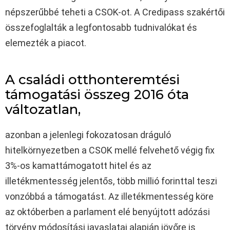
népszerűbbé teheti a CSOK-ot. A Credipass szakértői
összefoglalták a legfontosabb tudnivalókat és
elemezték a piacot.
A családi otthonteremtési
támogatási összeg 2016 óta
változatlan,
azonban a jelenlegi fokozatosan dráguló
hitelkörnyezetben a CSOK mellé felvehető végig fix
3%-os kamattámogatott hitel és az
illetékmentesség jelentős, több millió forinttal teszi
vonzóbbá a támogatást. Az illetékmentesség köre
az októberben a parlament elé benyújtott adózási
törvény módosítási javaslatai alapján jövőre is