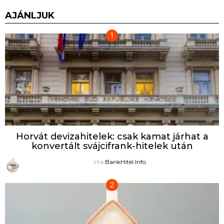
AJÁNLJUK
Horvát devizahitelek: csak kamat járhat a
konvertált svájcifrank-hitelek után
írta
BankHitel.Info