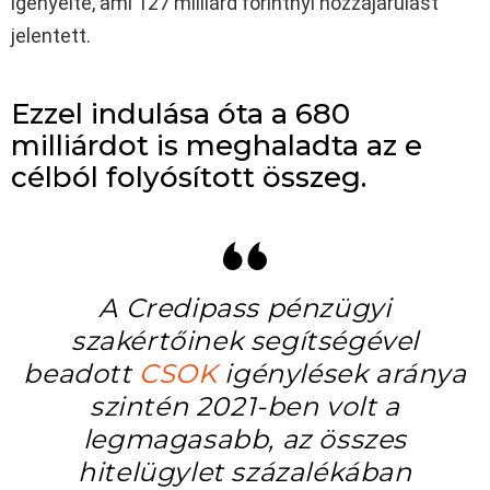
igényelte, ami 127 milliárd forintnyi hozzájárulást
jelentett.
Ezzel indulása óta a 680
milliárdot is meghaladta az e
célból folyósított összeg.
A Credipass pénzügyi
szakértőinek segítségével
beadott
CSOK
igénylések aránya
szintén 2021-ben volt a
legmagasabb, az összes
hitelügylet százalékában