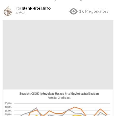
írta
BankHitel.Info
2k
Megtekintés
4 éve