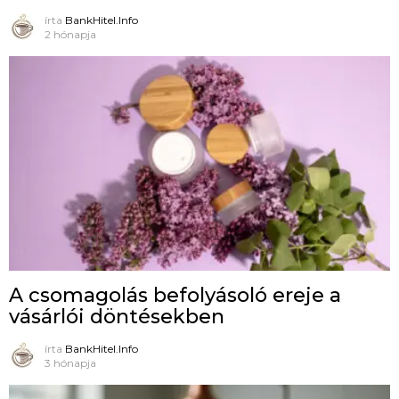
írta
BankHitel.Info
2 hónapja
A csomagolás befolyásoló ereje a
vásárlói döntésekben
írta
BankHitel.Info
3 hónapja