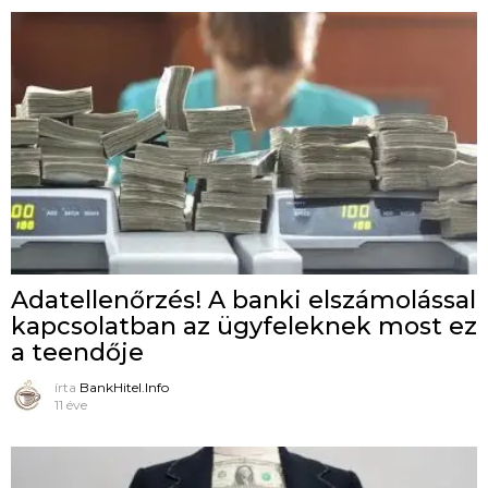
Adatellenőrzés! A banki elszámolással
kapcsolatban az ügyfeleknek most ez
a teendője
írta
BankHitel.Info
11 éve