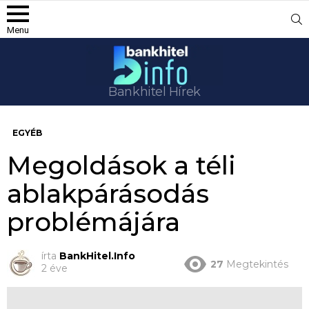
S
Menu
Bankhitel Hírek
EGYÉB
Megoldások a téli
ablakpárásodás
problémájára
írta
BankHitel.Info
27
Megtekintés
2 éve