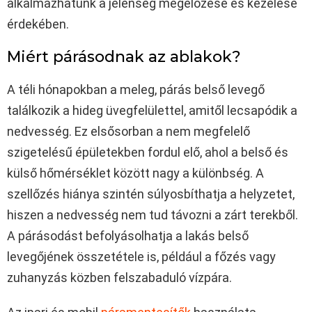
alkalmazhatunk a jelenség megelőzése és kezelése
érdekében.
Miért párásodnak az ablakok?
A téli hónapokban a meleg, párás belső levegő
találkozik a hideg üvegfelülettel, amitől lecsapódik a
nedvesség. Ez elsősorban a nem megfelelő
szigetelésű épületekben fordul elő, ahol a belső és
külső hőmérséklet között nagy a különbség. A
szellőzés hiánya szintén súlyosbíthatja a helyzetet,
hiszen a nedvesség nem tud távozni a zárt terekből.
A párásodást befolyásolhatja a lakás belső
levegőjének összetétele is, például a főzés vagy
zuhanyzás közben felszabaduló vízpára.