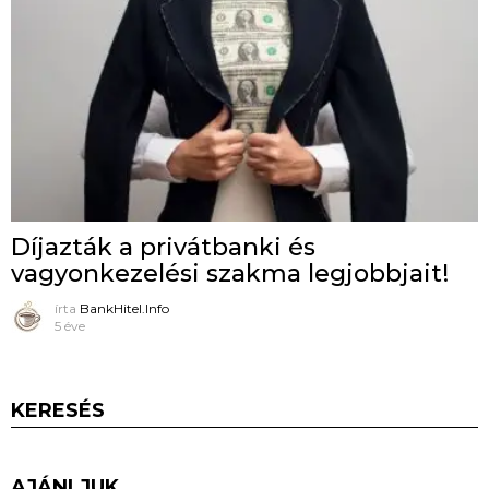
Díjazták a privátbanki és
vagyonkezelési szakma legjobbjait!
írta
BankHitel.Info
5 éve
KERESÉS
AJÁNLJUK